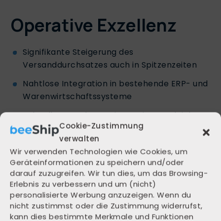
Operative Exzellenz
Signifikante Steigerung des
Versanddurchsatzes auch in Spitzenzeiten
Nahtlose Integration in bestehende ERP- und
Warenwirtschaftssysteme
Schnellere Implementierung im Vergleich zu
Cookie-Zustimmung
herkömmlichen Systemen
verwalten
Vollständige Anpassbarkeit an Ihre
Wir verwenden Technologien wie Cookies, um
spezifischen Geschäftsprozesse
Geräteinformationen zu speichern und/oder
darauf zuzugreifen. Wir tun dies, um das Browsing-
Zentralisierte Steuerung für Multi-Standort-
Erlebnis zu verbessern und um (nicht)
Operationen
personalisierte Werbung anzuzeigen. Wenn du
nicht zustimmst oder die Zustimmung widerrufst,
kann dies bestimmte Merkmale und Funktionen