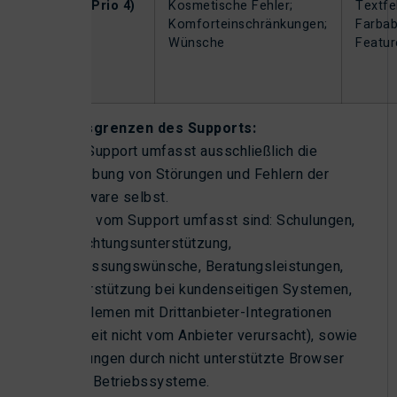
Gering (Prio 4)
Kosmetische Fehler;
Textfe
Komforteinschränkungen;
Farba
Wünsche
Featu
Leistungsgrenzen des Supports:
Der Support umfasst ausschließlich die
Behebung von Störungen und Fehlern der
Software selbst.
Nicht vom Support umfasst sind: Schulungen,
Einrichtungsunterstützung,
Anpassungswünsche, Beratungsleistungen,
Unterstützung bei kundenseitigen Systemen,
Problemen mit Drittanbieter-Integrationen
(soweit nicht vom Anbieter verursacht), sowie
Störungen durch nicht unterstützte Browser
oder Betriebssysteme.