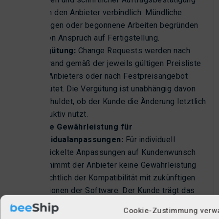
Kunden und schriftlicher Auftragsbestätigung
durch den Anbieter verbindlich. Mündliche
Zusagen oder begonnene Arbeiten begründen
keinen Anspruch auf Fertigstellung.
Vergütung:
Change Requests werden nach
Aufwand gemäß der jeweils gültigen Preisliste
des Anbieters oder nach Festpreisangebot
vergütet. Die Vergütung ist unabhängig davon
geschuldet, ob der Kunde die Änderung letztlich
produktiv nutzt.
Keine Gewährleistung für
Individualanpassungen:
Für individuell
entwickelte Anpassungen auf Kundenwunsch
übernimmt der Anbieter keine Gewährleistung
hinsichtlich der Kompatibilität mit zukünftigen
Versionen der Software. Der Kunde trägt das
Risiko, dass Individualanpassungen bei
Cookie-Zustimmung verw
Updates oder Weiterentwicklungen der