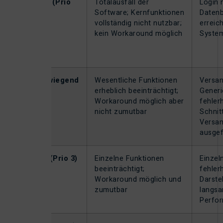
Kritisch (Prio
Totalausfall der
Login 
1)
Software; Kernfunktionen
Datenb
vollständig nicht nutzbar;
erreic
kein Workaround möglich
System
Schwerwiegend
Wesentliche Funktionen
Versan
(Prio 2)
erheblich beeinträchtigt;
Generi
Workaround möglich aber
fehlerh
nicht zumutbar
Schnit
Versan
ausgef
Normal (Prio 3)
Einzelne Funktionen
Einzel
beeinträchtigt;
fehlerh
Workaround möglich und
Darste
zumutbar
langs
Perfo