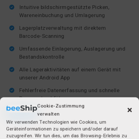
Intuitive bildschirmgestützte Picken,
Wareneinbuchung und Umlagerung
Lagerplatzverwaltung mit direktem
Barcode-Scanning
Umfassende Einlagerung, Auslagerung und
Bestandskontrolle
Alle Lageraktivitäten auf einem Gerät mit
unserer Android App
Fehlerfreie Datenerfassung und schnelle
Prozessdurchführung
Cookie-Zustimmung
verwalten
Die beeShip Mobile App läuft auf gängigen
Wir verwenden Technologien wie Cookies, um
Android-Geräten und macht spezielle
Geräteinformationen zu speichern und/oder darauf
Scanner überflüssig. Alle Lagerprozesse
zuzugreifen. Wir tun dies, um das Browsing-Erlebnis zu