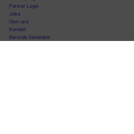
Partner Login
Jobs
Über uns
Kontakt
Barcode Generator
Support
beeShip Status
Handbuch
Hilfe
Kontakt