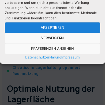
werden durch einfache Schritt-für-Schritt
verbessern und um (nicht) personalisierte Werbung
Anleitungen geführt.
anzuzeigen. Wenn du nicht zustimmst oder die
Zustimmung widerrufst, kann dies bestimmte Merkmale
und Funktionen beeinträchtigen.
APP DEMO ANSEHEN
AKZEPTIEREN
VERWEIGERN
PRÄFERENZEN ANSEHEN
Datenschutzerklärung
Impressum
Chaotische Lagerhaltung optimiert
Raumnutzung
Optimale Nutzung der
Lagerfläche