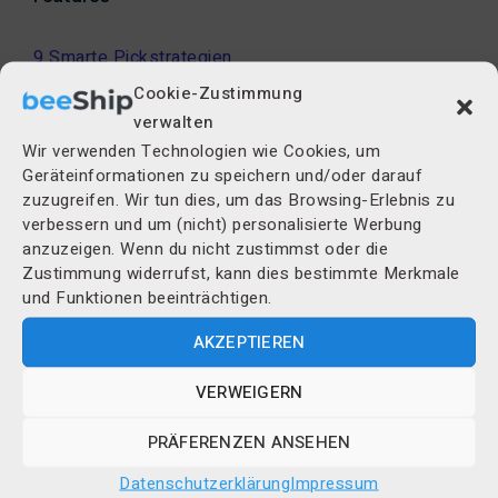
9 Smarte Pickstrategien
Pick-Pack-Ship
Cookie-Zustimmung
Lager Management
verwalten
Bestell Management
Wir verwenden Technologien wie Cookies, um
Retouren
Geräteinformationen zu speichern und/oder darauf
zuzugreifen. Wir tun dies, um das Browsing-Erlebnis zu
BI & Reporting
verbessern und um (nicht) personalisierte Werbung
Lieferantenmanagement
anzuzeigen. Wenn du nicht zustimmst oder die
Wareneingang
Zustimmung widerrufst, kann dies bestimmte Merkmale
MHD & Chargen
und Funktionen beeinträchtigen.
Seriennummern
AKZEPTIEREN
CRM
VERWEIGERN
Preise
PRÄFERENZEN ANSEHEN
Preise
Datenschutzerklärung
Impressum