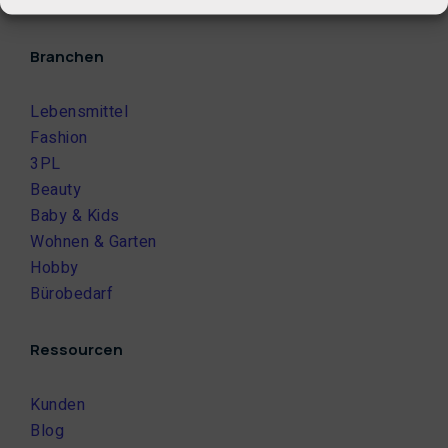
ROI-Rechner
Branchen
Lebensmittel
Fashion
3PL
Beauty
Baby & Kids
Wohnen & Garten
Hobby
Bürobedarf
Ressourcen
Kunden
Blog