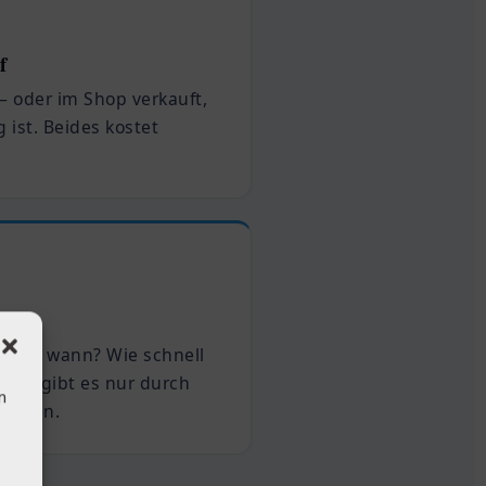
f
r – oder im Shop verkauft,
 ist. Beides kostet
kommt wann? Wie schnell
orten gibt es nur durch
n
uchen.