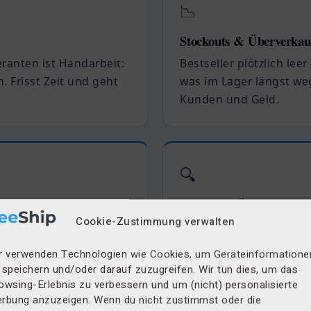
📉
Stockouts & Überverkau
eranten ist Handarbeit:
Bestseller plötzlich lee
. Frisst Zeit und geht
was im Lager längst weg
Kunden und Geld.
🔍
Fehlender Überblick
Cookie-Zustimmung verwalten
 Lieferanten in der
Was ist bestellt? Was 
ngen im Postfach.
dreht ein Artikel? Antw
r verwenden Technologien wie Cookies, um Geräteinformatione
.
mühsames Zusammens
 speichern und/oder darauf zuzugreifen. Wir tun dies, um das
owsing-Erlebnis zu verbessern und um (nicht) personalisierte
rbung anzuzeigen. Wenn du nicht zustimmst oder die