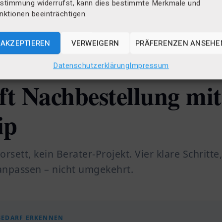
stimmung widerrufst, kann dies bestimmte Merkmale und
nktionen beeinträchtigen.
AKZEPTIEREN
VERWEIGERN
PRÄFERENZEN ANSEHE
Datenschutzerklärung
Impressum
ft Nachbestellung mit
ip
orsett, kein Berater-Projekt. Vier klare Schritte,
anpassen – nicht umgekehrt.
BEDARF ERKENNEN