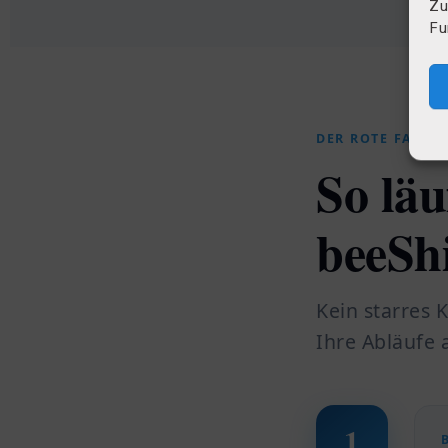
Zu
Fu
DER ROTE FADEN
So läu
beeSh
Kein starres K
Ihre Abläufe 
1