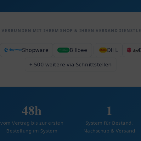
 VERBUNDEN MIT IHREM SHOP & IHREN VERSANDDIENSTL
Shopware
Billbee
DHL
+ 500 weitere via Schnittstellen
48h
1
vom Vertrag bis zur ersten
System für Bestand,
Bestellung im System
Nachschub & Versand