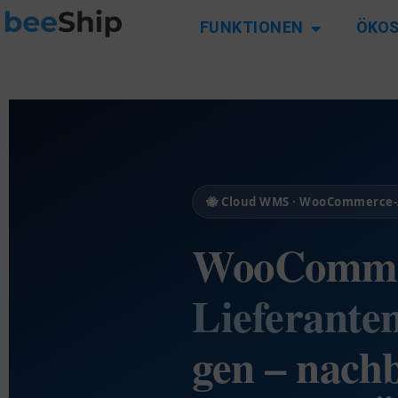
FUNKTIONEN
ÖKO
🐝 Cloud WMS · WooCommerce
WooComme
Lieferante
gen
– nachb