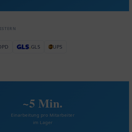
EISTERN
DPD
GLS
UPS
~5 Min.
Einarbeitung pro Mitarbeiter
im Lager