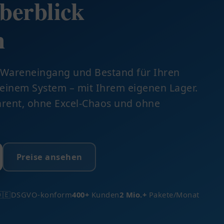
berblick
n
 Wareneingang und Bestand für Ihren
inem System – mit Ihrem eigenen Lager.
sparent, ohne Excel-Chaos und ohne
Preise ansehen
🇪
DSGVO-konform
400+
Kunden
2 Mio.+
Pakete/Monat