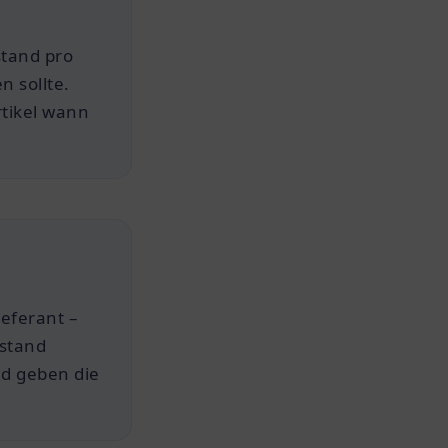
stand pro
n sollte.
rtikel wann
ieferant –
estand
nd geben die