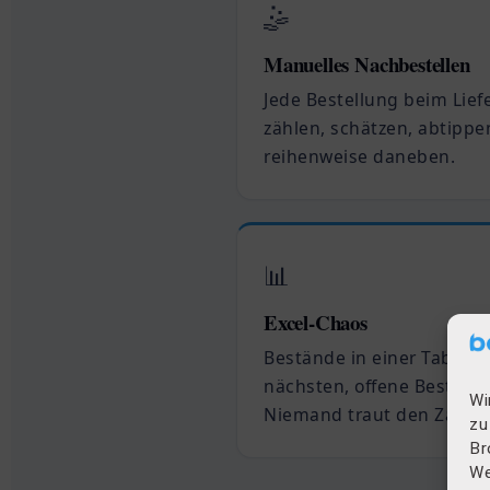
🤹
Manuelles Nachbestellen
Jede Bestellung beim Lief
zählen, schätzen, abtippen
reihenweise daneben.
📊
Excel-Chaos
Bestände in einer Tabelle,
nächsten, offene Bestellu
Wi
Niemand traut den Zahlen
zu
Br
We