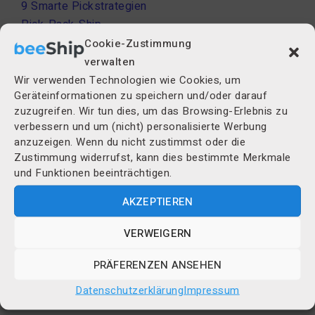
9 Smarte Pickstrategien
Pick-Pack-Ship
Lager Management
Cookie-Zustimmung
Bestell Management
verwalten
Retouren
Wir verwenden Technologien wie Cookies, um
Geräteinformationen zu speichern und/oder darauf
BI & Reporting
zuzugreifen. Wir tun dies, um das Browsing-Erlebnis zu
Lieferantenmanagement
verbessern und um (nicht) personalisierte Werbung
Wareneingang
anzuzeigen. Wenn du nicht zustimmst oder die
MHD & Chargen
Zustimmung widerrufst, kann dies bestimmte Merkmale
Seriennummern
und Funktionen beeinträchtigen.
CRM
AKZEPTIEREN
Preise
VERWEIGERN
PRÄFERENZEN ANSEHEN
Preise
ROI-Rechner
Datenschutzerklärung
Impressum